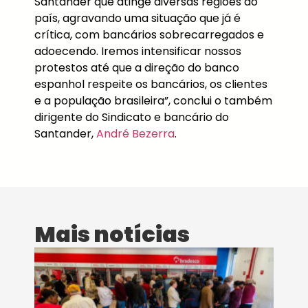
Santander que atinge diversas regiões do
país, agravando uma situação que já é
crítica, com bancários sobrecarregados e
adoecendo. Iremos intensificar nossos
protestos até que a direção do banco
espanhol respeite os bancários, os clientes
e a população brasileira”, conclui o também
dirigente do Sindicato e bancário do
Santander,
André Bezerra
.
Mais notícias
Dif
no
ao
dig